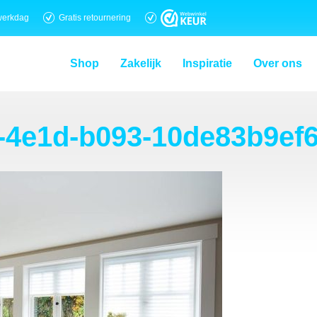
werkdag
Gratis retournering
Shop
Zakelijk
Inspiratie
Over ons
-4e1d-b093-10de83b9ef