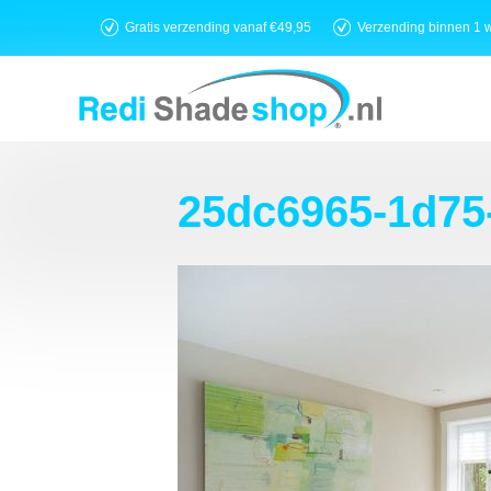
Gratis verzending vanaf €49,95
Verzending binnen 1 
25dc6965-1d75