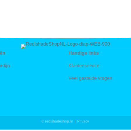
iën
Handige links
rdijn
Klantenservice
Veel gestelde vragen
© redishadeshop.nl |
Privacy