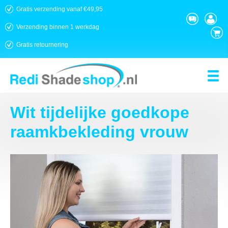
Gratis verzending vanaf €49,95
Verzending binnen 1 werkdag
Gratis retournering
Wit tijdelijke goedkope
raamkbekleding vrouw