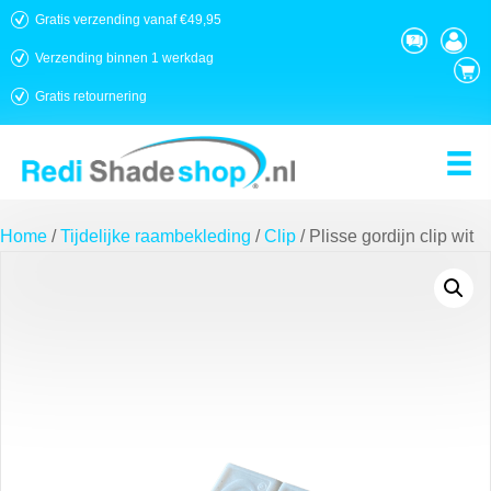
Gratis verzending vanaf €49,95
Verzending binnen 1 werkdag
Gratis retournering
Home
/
Tijdelijke raambekleding
/
Clip
/ Plisse gordijn clip wit