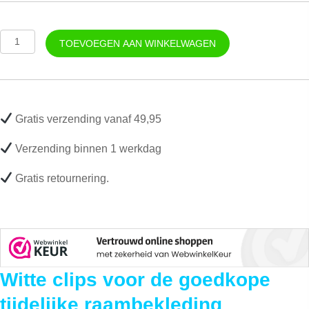
Plisse
TOEVOEGEN AAN WINKELWAGEN
gordijn
clip
wit
aantal
Gratis verzending vanaf 49,95
Verzending binnen 1 werkdag
Gratis retournering.
Witte clips voor de goedkope
tijdelijke raambekleding